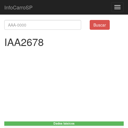
InfoCarroSP
Toggl
navig
Buscar
IAA2678
Dados básicos