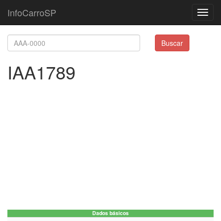
InfoCarroSP
Toggl
navig
Buscar
IAA1789
Dados básicos