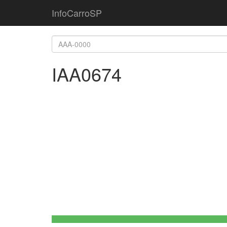
InfoCarroSP
IAA0674