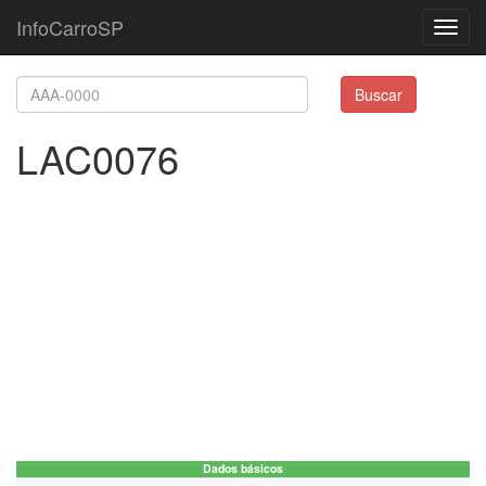
InfoCarroSP
Toggl
navig
Buscar
LAC0076
Dados básicos