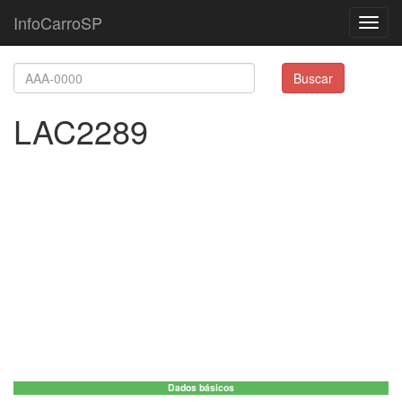
InfoCarroSP
Toggl
navig
Buscar
LAC2289
Dados básicos