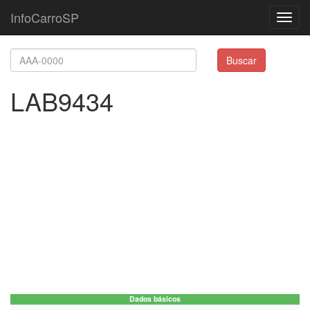
InfoCarroSP
Toggl
navig
Buscar
LAB9434
Dados básicos