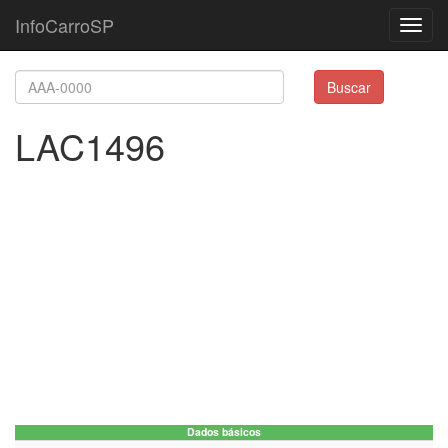
InfoCarroSP
Toggl
navig
Buscar
LAC1496
Dados básicos