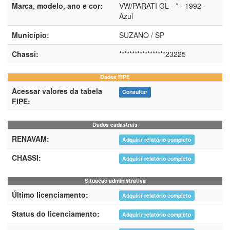
Marca, modelo, ano e cor:
VW/PARATI GL - * - 1992 -
Azul
Município:
SUZANO / SP
Chassi:
******************23225
Dados FIPE
Acessar valores da tabela
Consultar
FIPE:
Dados cadastrais
RENAVAM:
Adquirir relatório completo
CHASSI:
Adquirir relatório completo
Situação administrativa
Último licenciamento:
Adquirir relatório completo
Status do licenciamento:
Adquirir relatório completo