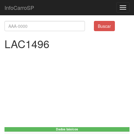
InfoCarroSP
Toggl
navig
Buscar
LAC1496
Dados básicos