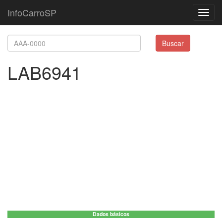
InfoCarroSP
Toggl
navig
Buscar
LAB6941
Dados básicos