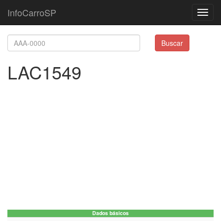
InfoCarroSP
Toggl
navig
Buscar
LAC1549
Dados básicos